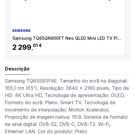
Samsung TQ65QN900FT Neo QLED Mini LED TV Plano 165,1 cm (65") 8K Ultra HD, Smart TV, Wi-Fi, Ethernet, LAN, Bluetooth, Preto - TQ65QN900FTXXC - 8806097068396
2 299
01 €
,
Descrição
Samsung TQ65S85FAE. Tamanho do ecrã na diagonal:
165,1 cm (65"), Resolução: 3840 x 2160 pixels, Tipo de
HD: 4K Ultra HD, Tecnologia de apresentação: OLED,
Formato do ecrã: Plano. Smart TV. Tecnologia de
movimento de interpolação: Motion Xcelerator,
Proporção de imagem nativa: 16:9. Sistema de formato
de sinal digital: DVB-S2, DVB-C, DVB-T2. Wi-Fi,
Ethernet LAN. Cor do produto: Preto