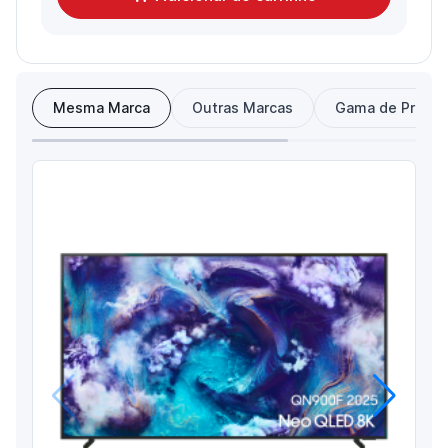
Mesma Marca
Outras Marcas
Gama de Preço
Anterior
Próximo