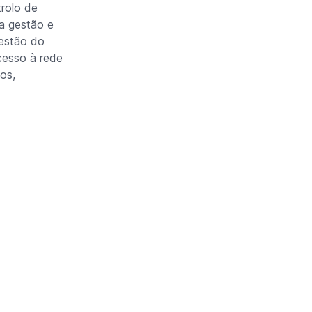
trolo de
 a gestão e
gestão do
cesso à rede
os,