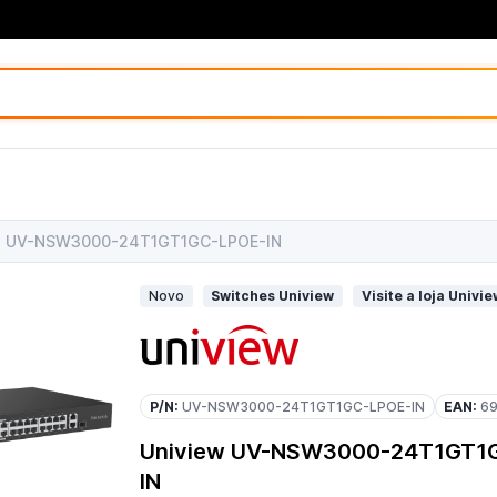
w UV-NSW3000-24T1GT1GC-LPOE-IN
Novo
Switches Uniview
Visite a loja Univie
P/N:
UV-NSW3000-24T1GT1GC-LPOE-IN
EAN:
6
Uniview UV-NSW3000-24T1GT1
IN