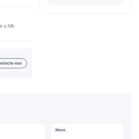
m o IVA
ontacte-nos
Novo
No