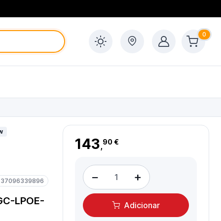
0
w
143
90 €
,
−
+
937096339896
GC-LPOE-
Adicionar