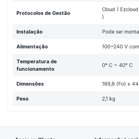
Cloud ( Ezcloud
Protocolos de Gestão
)
Instalação
Pode ser monta
Alimentação
100~240 V com 
Temperatura de
0° C ~ 40° C
funcionamento
Dimensões
189,8 (Fo) x 44
Peso
2,1 kg