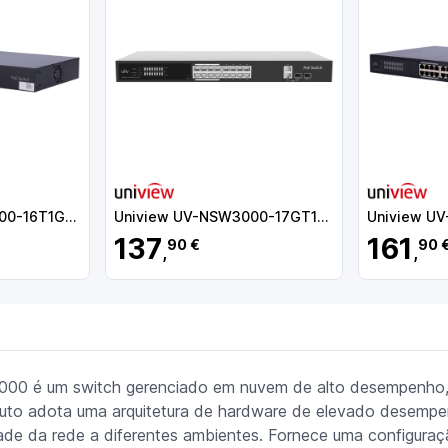
Uniview UV-NSW3000-16T1GT1GC-POE-IN
Uniview UV-NSW3000-17GT1GP1GC-LPOE-IN
137
161
90 €
90 
,
,
000 é um switch gerenciado em nuvem de alto desempenho, 
roduto adota uma arquitetura de hardware de elevado desemp
idade da rede a diferentes ambientes. Fornece uma configura