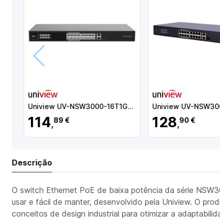
Anterior
Uniview UV-NSW3000-16T1GT1GC-LPOE-IN
114
128
89 €
90 €
,
,
Descrição
O switch Ethernet PoE de baixa potência da série NSW3
usar e fácil de manter, desenvolvido pela Uniview. O p
conceitos de design industrial para otimizar a adaptabil