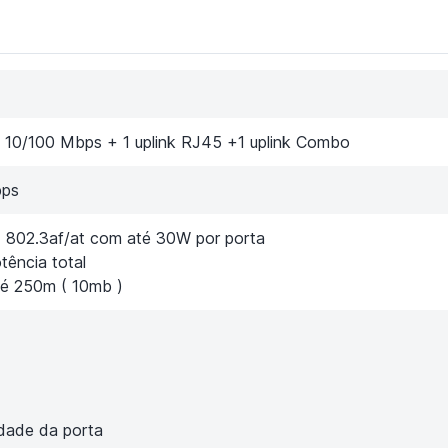
 10/100 Mbps + 1 uplink RJ45 +1 uplink Combo
bps
 802.3af/at com até 30W por porta
ência total
té 250m ( 10mb )
idade da porta