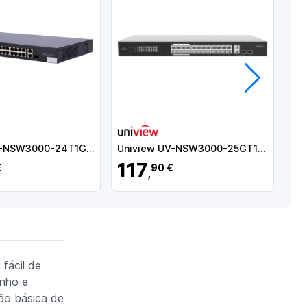
Próximo
Uniview UV-NSW3000-24T1GT1GC-POE-IN
Uniview UV-NSW3000-25GT1GP1GC-IN
117
1
€
90 €
,
fácil de
enho e
ção básica de