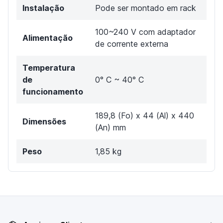
Instalação
Pode ser montado em rack
100~240 V com adaptador
Alimentação
de corrente externa
Temperatura
de
0° C ~ 40° C
funcionamento
189,8 (Fo) x 44 (Al) x 440
Dimensões
(An) mm
Peso
1,85 kg