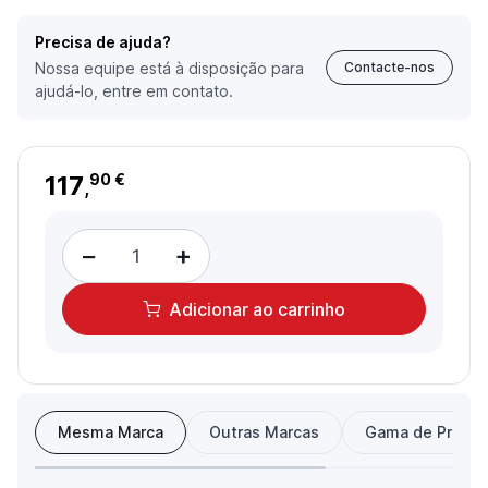
Precisa de ajuda?
Nossa equipe está à disposição para
Contacte-nos
ajudá-lo, entre em contato.
117
90 €
,
−
+
Adicionar
ao carrinho
Mesma Marca
Outras Marcas
Gama de Preço