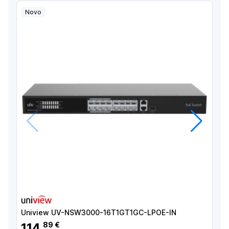
Novo
Anterior
Próximo
Uniview UV-NSW3000-16T1GT1GC-LPOE-IN
114
89 €
,