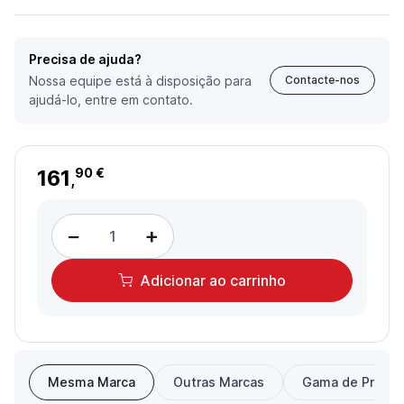
Precisa de ajuda?
Nossa equipe está à disposição para
Contacte-nos
ajudá-lo, entre em contato.
161
90 €
,
−
+
Adicionar
ao carrinho
Mesma Marca
Outras Marcas
Gama de Preço