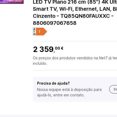
LED TV Plano 216 cm (85") 4K Ult
Smart TV, Wi-Fi, Ethernet, LAN, B
Cinzento - TQ85QN80FAUXXC -
8806097067658
2 359
00 €
,
Os preços dos produtos vendidos na Net7 já te
incluído.
Precisa de ajuda?
Nossa equipe está à disposição para
C
ajudá-lo, entre em contato.