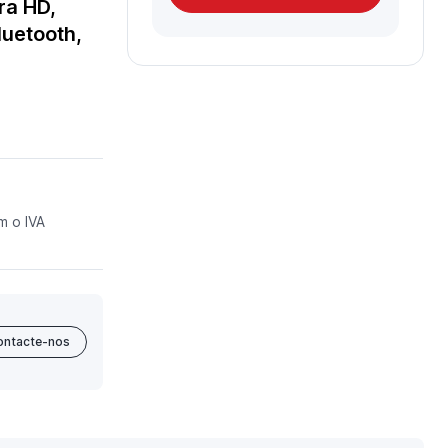
ra HD,
luetooth,
m o IVA
ontacte-nos