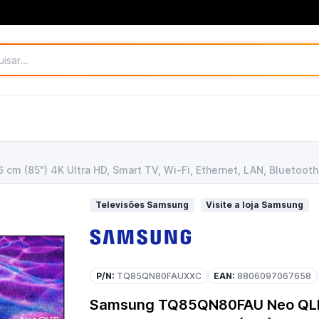
m (85") 4K Ultra HD, Smart TV, Wi-Fi, Ethernet, LAN, Blueto
Televisões Samsung
Visite a loja Samsung
P/N:
TQ85QN80FAUXXC
EAN:
8806097067658
Samsung TQ85QN80FAU Neo QLE