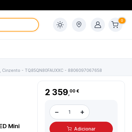
0
oth, Cinzento - TQ85QN80FAUXXC - 8806097067658
2 359
00 €
,
−
+
D Mini
Adicionar