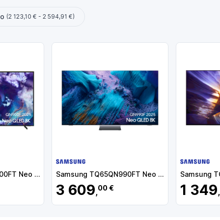
ço
(2 123,10 € - 2 594,91 €)
Samsung TQ65QN900FT Neo QLED Mini LED TV Plano 165,1 cm (65") 8K Ultra HD, Smart TV, Wi-Fi, Ethernet, LAN, Bluetooth, Preto - TQ65QN900FTXXC - 8806097068396
Samsung TQ65QN990FT Neo QLED Mini LED TV Plano 165,1 cm (65") 8K Ultra HD, Smart TV, Wi-Fi, Ethernet, LAN, Bluetooth, Preto - TQ65QN990FTXXC - 8806097091288
3 609
1 349
00 €
,
,