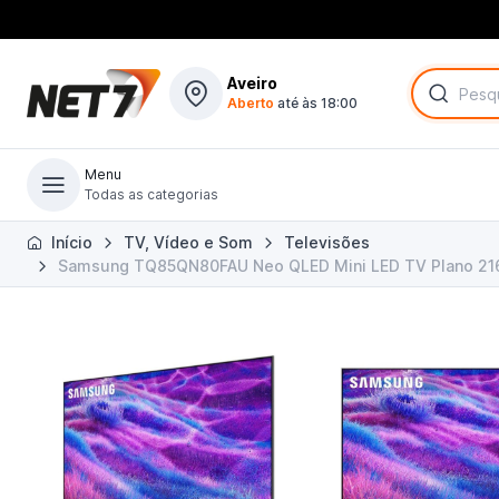
Aveiro
Aberto
até às 18:00
Menu
Todas as categorias
Todas as categorias
Início
TV, Vídeo e Som
Televisões
Samsung TQ85QN80FAU Neo QLED Mini LED TV Plano 216 c