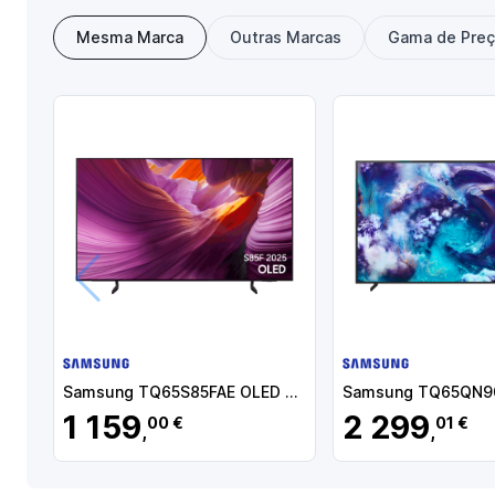
Mesma Marca
Outras Marcas
Gama de Pre
Anterior
Samsung TQ65S85FAE OLED TV Plano 165,1 cm (65") 4K Ultra HD, Smart TV, Wi-Fi, Ethernet, Bluetooth, Preto - TQ65S85FAEXXC - 8806097057512
1 159
2 299
00 €
01 €
,
,